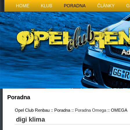
HOME
KLUB
PORADNA
ČLÁNKY
G
Poradna
Opel Club Renbau
::
Poradna
:: Poradna Omega ::
OMEGA
digi klima