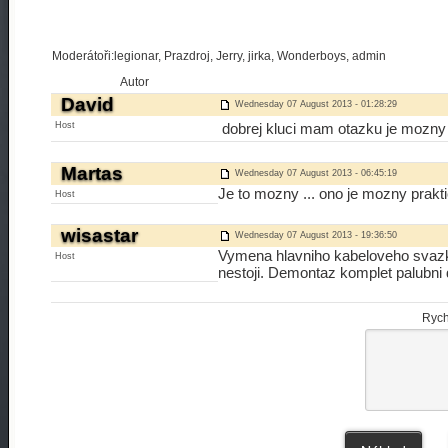
Moderátoři:legionar, Prazdroj, Jerry, jirka, Wonderboys, admin
Autor
David
Wednesday 07 August 2013 - 01:28:29
Host
dobrej kluci mam otazku je mozny
Martas
Wednesday 07 August 2013 - 06:45:19
Je to mozny ... ono je mozny prakti
Host
wisastar
Wednesday 07 August 2013 - 19:36:50
Vymena hlavniho kabeloveho svazk
Host
nestoji. Demontaz komplet palubni 
Rych