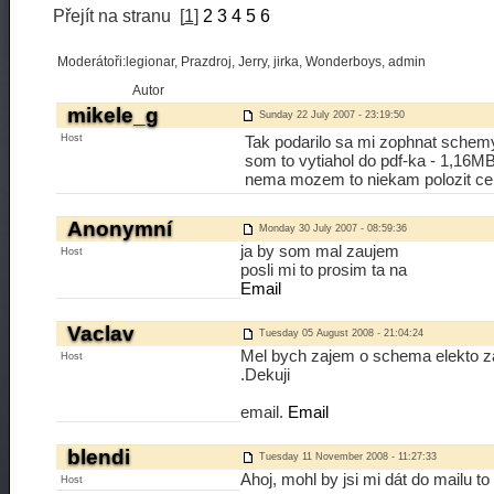
Přejít na stranu
[
1
]
2
3
4
5
6
Moderátoři:legionar, Prazdroj, Jerry, jirka, Wonderboys, admin
Autor
mikele_g
Sunday 22 July 2007 - 23:19:50
Host
Tak podarilo sa mi zophnat schemy
som to vytiahol do pdf-ka - 1,16MB
nema mozem to niekam polozit cel
Anonymní
Monday 30 July 2007 - 08:59:36
ja by som mal zaujem
Host
posli mi to prosim ta na
Email
Vaclav
Tuesday 05 August 2008 - 21:04:24
Mel bych zajem o schema elekto za
Host
.Dekuji
email.
Email
blendi
Tuesday 11 November 2008 - 11:27:33
Ahoj, mohl by jsi mi dát do mailu t
Host