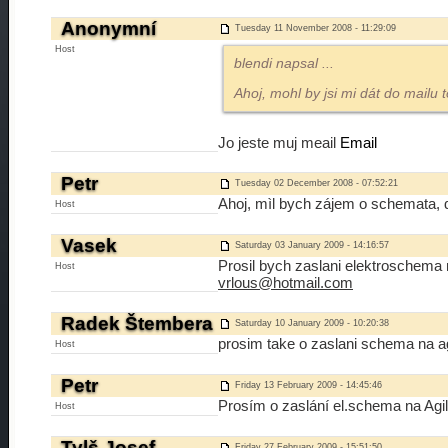
Anonymní
Tuesday 11 November 2008 - 11:29:09
Host
blendi napsal
...
Ahoj, mohl by jsi mi dát do mailu 
Jo jeste muj meail
Email
Petr
Tuesday 02 December 2008 - 07:52:21
Ahoj, mìl bych zájem o schemata, 
Host
Vasek
Saturday 03 January 2009 - 14:16:57
Prosil bych zaslani elektroschema n
Host
vrlous@hotmail.com
Radek Štembera
Saturday 10 January 2009 - 10:20:38
prosim take o zaslani schema na agi
Host
Petr
Friday 13 February 2009 - 14:45:46
Prosím o zaslání el.schema na Agi
Host
Tylš Josef
Friday 27 February 2009 - 15:51:50