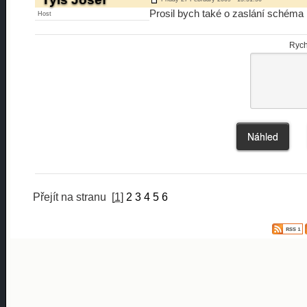
Prosil bych také o zaslání schéma 
Host
Rych
Přejít na stranu
[
1
]
2
3
4
5
6