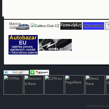
Vygenerováno za: