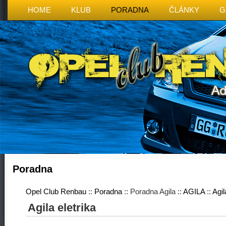
HOME
KLUB
PORADNA
ČLÁNKY
G
Poradna
Opel Club Renbau
::
Poradna
:: Poradna Agila ::
AGILA
::
Agil
Agila eletrika