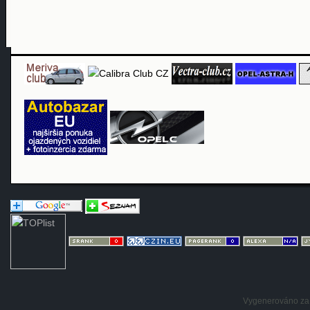
Vygenerováno za: