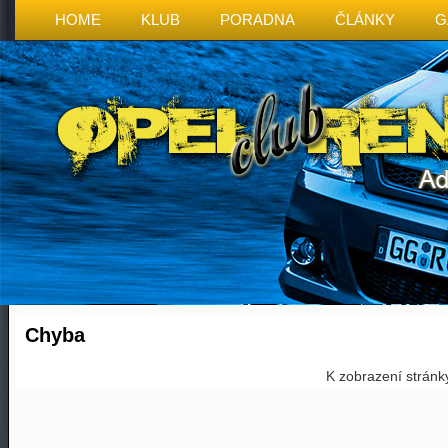
HOME
KLUB
PORADNA
ČLÁNKY
G
Chyba
K zobrazení stránk