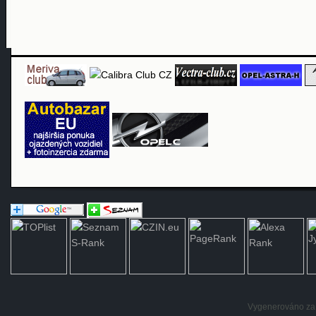
Vygenerováno za: