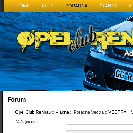
HOME
KLUB
PORADNA
ČLÁNKY
G
Fórum
Opel Club Renbau
::
Vlákna
:: Poradna Vectra ::
VECTRA
::
V
Vaše jméno: