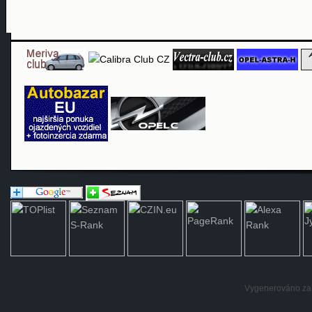
Vygenerováno za: