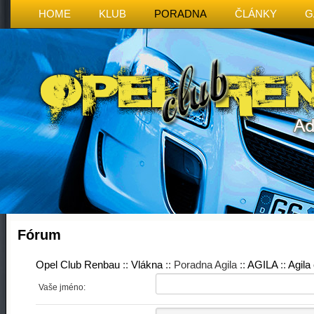
HOME
KLUB
PORADNA
ČLÁNKY
G
Fórum
Opel Club Renbau
::
Vlákna
:: Poradna Agila ::
AGILA
::
Agila 
Vaše jméno: