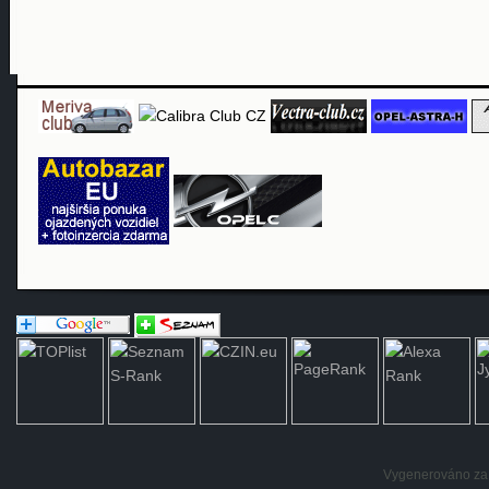
Vygenerováno za: