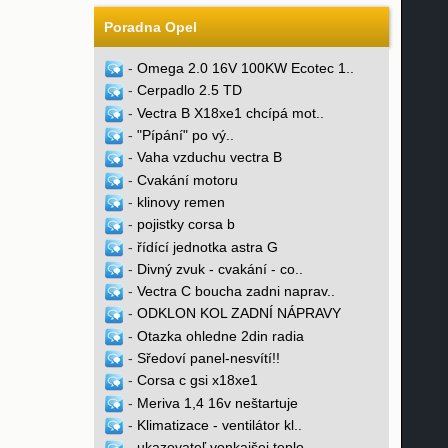
Poradna Opel
-
Omega 2.0 16V 100KW Ecotec 1..
-
Cerpadlo 2.5 TD
-
Vectra B X18xe1 chcípá mot..
-
"Pípání" po vý..
-
Vaha vzduchu vectra B
-
Cvakání motoru
-
klinovy remen
-
pojistky corsa b
-
řídící jednotka astra G
-
Divný zvuk - cvakání - co..
-
Vectra C boucha zadni naprav..
-
ODKLON KOL ZADNÍ NÁPRAVY
-
Otazka ohledne 2din radia
-
Sředoví panel-nesvítí!!
-
Corsa c gsi x18xe1
-
Meriva 1,4 16v neštartuje
-
Klimatizace - ventilátor kl..
-
ukazovateľ vonkajšej teplo..