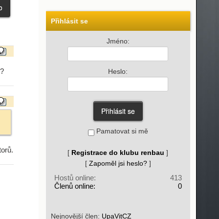
Přihlásit se
Jméno:
m?
Heslo:
Pamatovat si mě
torů.
[
Registrace do klubu renbau
]
[
Zapoměl jsi heslo?
]
Hostů online:
413
Členů online:
0
Nejnovější člen:
UpaVitCZ