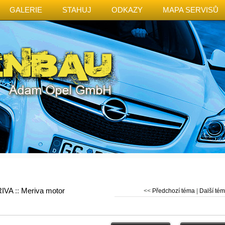
GALERIE
STAHUJ
ODKAZY
MAPA SERVISŮ
IVA
::
Meriva motor
<<
Předchozí téma
|
Další té