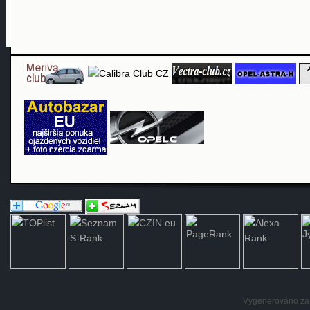
Vygenerováno za: