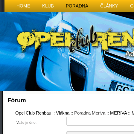
HOME
KLUB
PORADNA
ČLÁNKY
G
Fórum
Opel Club Renbau
::
Vlákna
:: Poradna Meriva ::
MERIVA
::
M
Vaše jméno: