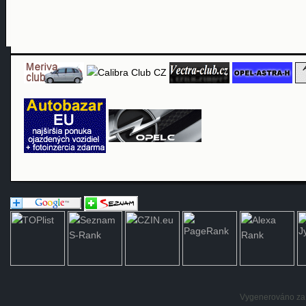
Vygenerováno za: