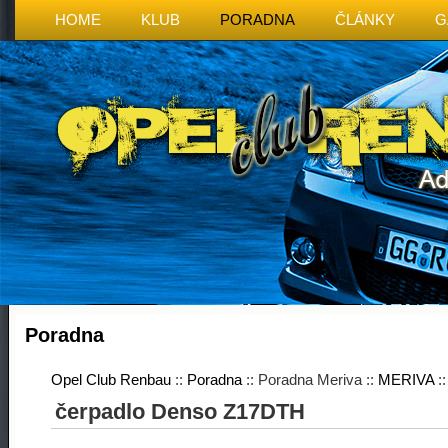
HOME
KLUB
PORADNA
ČLÁNKY
G
Poradna
Opel Club Renbau
::
Poradna
:: Poradna Meriva ::
MERIVA
:
čerpadlo Denso Z17DTH