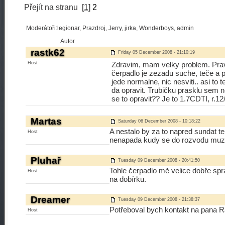
Přejít na stranu
[
1
]
2
Moderátoři:legionar, Prazdroj, Jerry, jirka, Wonderboys, admin
Autor
rastk62
Friday 05 December 2008 - 21:10:19
Host
Zdravim, mam velky problem. Pravd
čerpadlo je zezadu suche, teče a p
jede normalne, nic nesviti.. asi to
da opravit. Trubičku prasklu sem n
se to opravit?? Je to 1.7CDTI, r.12
Martas
Saturday 06 December 2008 - 10:18:22
A nestalo by za to napred sundat te
Host
nenapada kudy se do rozvodu muze
Pluhař
Tuesday 09 December 2008 - 20:41:50
Tohle čerpadlo mě velice dobře spra
Host
na dobírku.
Dreamer
Tuesday 09 December 2008 - 21:38:37
Potřeboval bych kontakt na pana R
Host