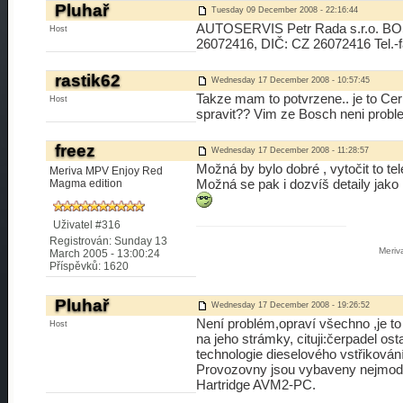
Pluhař
Tuesday 09 December 2008 - 22:16:44
AUTOSERVIS Petr Rada s.r.o. BOS
Host
26072416, DIČ: CZ 26072416 Tel.-
rastik62
Wednesday 17 December 2008 - 10:57:45
Takze mam to potvrzene.. je to Cer
Host
spravit?? Vim ze Bosch neni probl
freez
Wednesday 17 December 2008 - 11:28:57
Možná by bylo dobré , vytočit to te
Meriva MPV Enjoy Red
Možná se pak i dozvíš detaily jako n
Magma edition
Uživatel #316
Registrován: Sunday 13
Meri
March 2005 - 13:00:24
Příspěvků: 1620
Pluhař
Wednesday 17 December 2008 - 19:26:52
Není problém,opraví všechno ,je to
Host
na jeho strámky, cituji:čerpadel os
technologie dieselového vstřiková
Provozovny jsou vybaveny nejmode
Hartridge AVM2-PC.